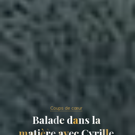
Coups de cœur
B
a
l
a
d
e
d
a
n
s
l
a
m
a
t
i
è
r
e
a
v
e
c
C
y
r
i
l
l
e