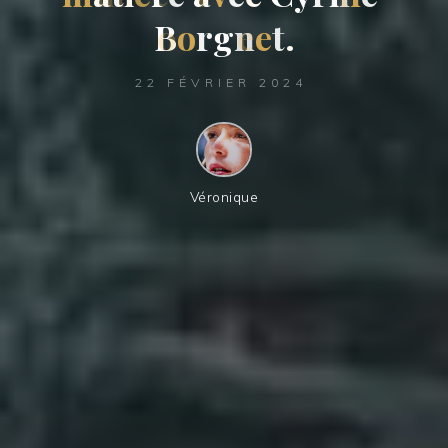
B
o
r
g
n
e
t
.
22 FÉVRIER 2024
Véronique