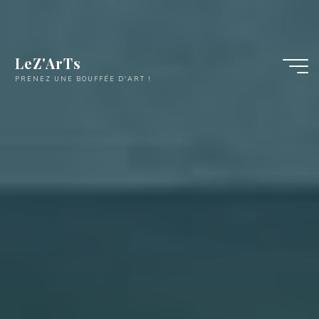
LeZ'ArTs
PRENEZ UNE BOUFFÉE D'ART !