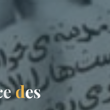
c
e
d
e
s
s