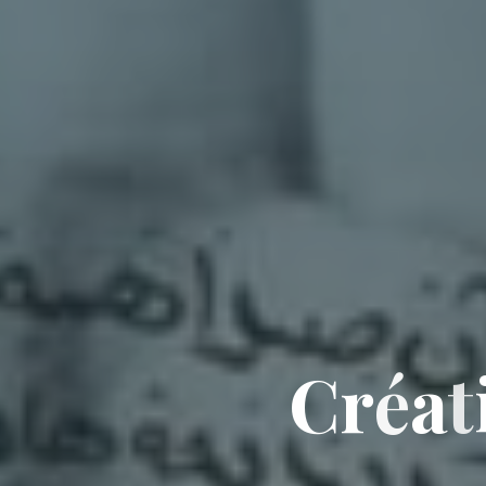
C
r
é
a
t