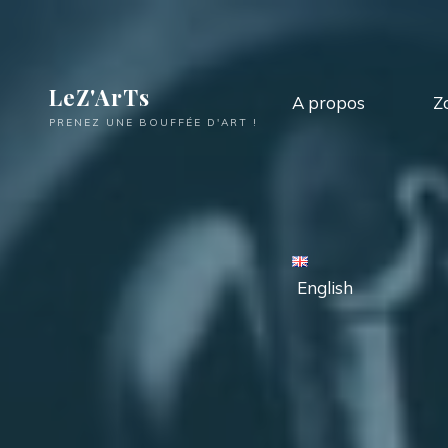
LeZ'ArTs
A propos
Z
PRENEZ UNE BOUFFÉE D'ART !
English