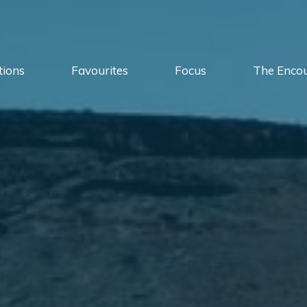
tions
Favourites
Focus
The Enco