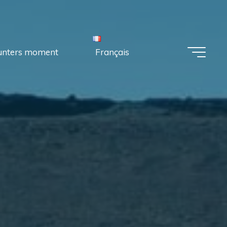
unters moment
Français