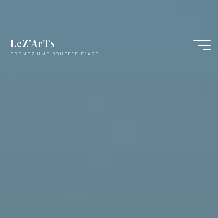
Aller
au
contenu
LeZ'ArTs
PRENEZ UNE BOUFFÉE D'ART !