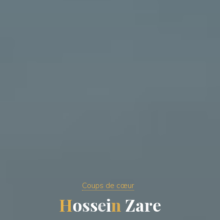
Coups de cœur
H
o
s
s
e
i
n
Z
a
r
e