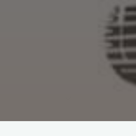
Photographe iranien autodidacte, Hossein Zare confère à