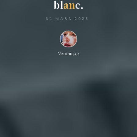
b
b
l
a
n
c
.
31 MARS 2023
Véronique