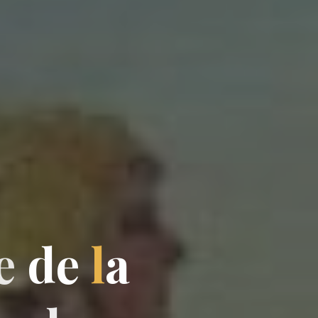
e
d
e
l
a