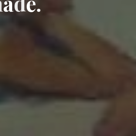
n
a
d
e
.