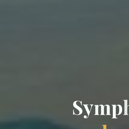
S
y
m
p