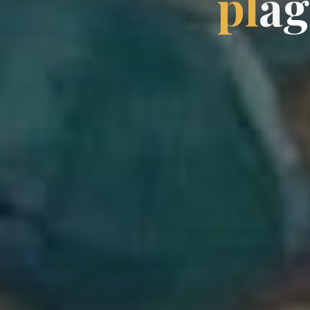
p
l
a
g