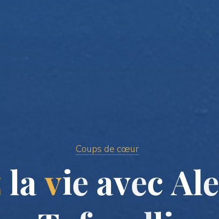
Coups de cœur
z
l
a
v
i
e
a
v
e
c
A
l
e